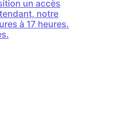
sition un accès
tendant, notre
ures à 17 heures.
ès.